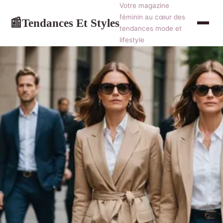
Votre magazine
féminin au cœur des
Tendances Et Styles
📰
tendances mode et
lifestyle