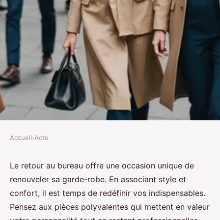
Accueil
›
Actu
ACTU
Les Indispensables de la Mode
Le retour au bureau offre une occasion unique de
renouveler sa garde-robe. En associant style et
Féminine pour le Retour au
confort, il est temps de redéfinir vos indispensables.
Bureau
Pensez aux pièces polyvalentes qui mettent en valeur