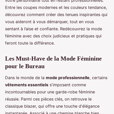
votre personnalité tout en restant professionnelles.
Maria
•
28 octobre 2024
•
5 min de lecture
Entre les coupes modernes et les couleurs tendance,
découvrez comment créer des tenues inspirantes qui
vous aideront à vous démarquer, tout en vous
sentant à l’aise et confiante. Redécouvrez la mode
féminine avec des choix judicieux et pratiques qui
feront toute la différence.
Les Must-Have de la Mode Féminine
pour le Bureau
Dans le monde de la
mode professionnelle
, certains
vêtements essentiels
s'imposent comme
incontournables pour une garde-robe féminine
réussie. Parmi ces pièces clés, on retrouve le
classique blazer, qui offre une touche d'élégance
instantanée. Associé à une chemise blanche bien