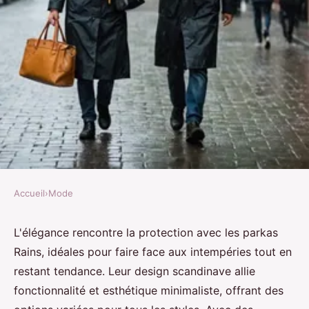
Accueil
›
Mode
MODE
Élégance et protection : les
L'élégance rencontre la protection avec les parkas
Rains, idéales pour faire face aux intempéries tout en
parkas rains à adopter !
restant tendance. Leur design scandinave allie
fonctionnalité et esthétique minimaliste, offrant des
Maria
•
22 janvier 2025
•
3 min de lecture