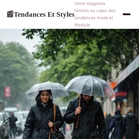
Votre magazine
féminin au cœur des
Tendances Et Styles
📰
tendances mode et
lifestyle