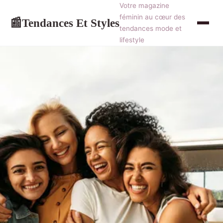
Votre magazine
féminin au cœur des
Tendances Et Styles
📰
tendances mode et
lifestyle