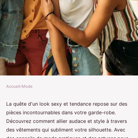
Accueil
›
Mode
MODE
Vêtements femme : les must-
La quête d'un look sexy et tendance repose sur des
pièces incontournables dans votre garde-robe.
have pour un look sexy et
Découvrez comment allier audace et style à travers
tendance
des vêtements qui subliment votre silhouette. Avec