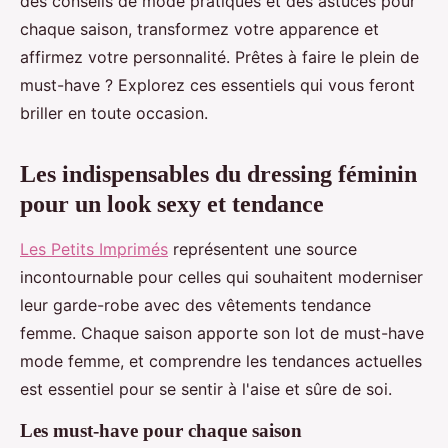
des conseils de mode pratiques et des astuces pour
Maria
•
19 décembre 2024
•
3 min de lecture
chaque saison, transformez votre apparence et
affirmez votre personnalité. Prêtes à faire le plein de
must-have ? Explorez ces essentiels qui vous feront
briller en toute occasion.
Les indispensables du dressing féminin
pour un look sexy et tendance
Les Petits Imprimés
représentent une source
incontournable pour celles qui souhaitent moderniser
leur garde-robe avec des vêtements tendance
femme. Chaque saison apporte son lot de must-have
mode femme, et comprendre les tendances actuelles
est essentiel pour se sentir à l'aise et sûre de soi.
Les must-have pour chaque saison